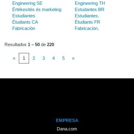
Engineering SE
Engineering TH
Értékesítés és marketing
Estudantes BR
Estudiantes
Estudiantes.
Étudiants CA
Étudiants FR
Fabricación
Fabricación.
Resultados
1 – 50
de
220
«
1
2
3
4
5
»
EMPRESA
Dana.com