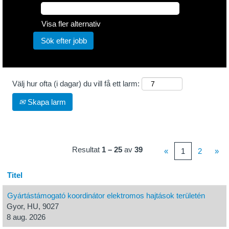
Visa fler alternativ
Välj hur ofta (i dagar) du vill få ett larm:
Skapa larm
Resultat
1 – 25
av
39
«
1
2
»
Titel
Gyártástámogató koordinátor elektromos hajtások területén
Gyor, HU, 9027
8 aug. 2026