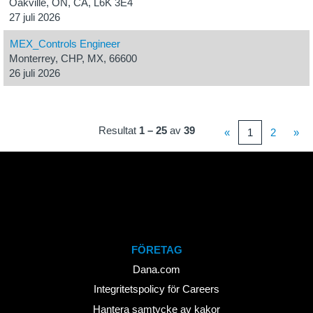
Oakville, ON, CA, L6K 3E4
27 juli 2026
MEX_Controls Engineer
Monterrey, CHP, MX, 66600
26 juli 2026
Resultat
1 – 25
av
39
«
1
2
»
FÖRETAG
Dana.com
Integritetspolicy för Careers
Hantera samtycke av kakor