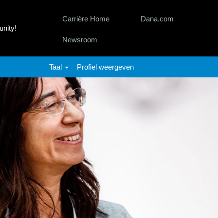
Carrière Home
Dana.com
nity!
Newsroom
Taal
Profiel weergeven