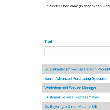
Selecteer hoe vaak (in dagen) een wa
Titel
Sr. Einkäufer (m/w/d) im Bereich Produk
Senior Advanced Purchasing Specialist
Workshop and Service Manager
Customer Service Representative
Sr. Buyer (gn) Direct Material OE