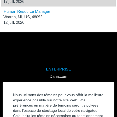
17 juill. 2026
Human Resource Manager
Warren, MI, US, 48092
12 juill. 2026
ENTERPRISE
Dana.com
Avis de confidentialité et d'accessibilité
Gestionnaire de consentement aux témoins
Nous utilisons des témoins pour vous offrir la meilleure
expérience possible sur notre site Web. Vos
CARRIÈRES
préférences en matière de témoins seront stockées
dans l’espace de stockage local de votre navigateur.
Afficher tous les emplois
Cela inclut les témoins nécessaires au fonctionnement