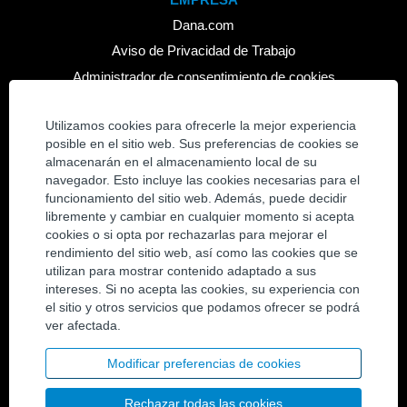
Dana.com
Aviso de Privacidad de Trabajo
Administrador de consentimiento de cookies
TRABAJO
Utilizamos cookies para ofrecerle la mejor experiencia
posible en el sitio web. Sus preferencias de cookies se
Ver todos los trabajos
almacenarán en el almacenamiento local de su
Únase a nuestra comunidad de talentos
navegador. Esto incluye las cookies necesarias para el
funcionamiento del sitio web. Además, puede decidir
CONTACTO
libremente y cambiar en cualquier momento si acepta
cookies o si opta por rechazarlas para mejorar el
Póngase en contacto
rendimiento del sitio web, así como las cookies que se
Ubicaciones
utilizan para mostrar contenido adaptado a sus
intereses. Si no acepta las cookies, su experiencia con
el sitio y otros servicios que podamos ofrecer se podrá
REDES SOCIALES
ver afectada.
Twitter
LinkedIn
Modificar preferencias de cookies
YouTube
Rechazar todas las cookies