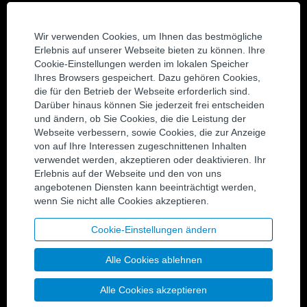
Einverständniserklärung Cookies
Wir verwenden Cookies, um Ihnen das bestmögliche
KARRIEREN
Erlebnis auf unserer Webseite bieten zu können. Ihre
Cookie-Einstellungen werden im lokalen Speicher
Alle Stellen ansehen
Ihres Browsers gespeichert. Dazu gehören Cookies,
Werden Sie Mitglied unserer Talent-Community
die für den Betrieb der Webseite erforderlich sind.
Darüber hinaus können Sie jederzeit frei entscheiden
KONTAKT
und ändern, ob Sie Cookies, die die Leistung der
Webseite verbessern, sowie Cookies, die zur Anzeige
Kontaktieren Sie uns
von auf Ihre Interessen zugeschnittenen Inhalten
Standorte
verwendet werden, akzeptieren oder deaktivieren. Ihr
Erlebnis auf der Webseite und den von uns
angebotenen Diensten kann beeinträchtigt werden,
SOCIAL MEDIA
wenn Sie nicht alle Cookies akzeptieren.
Twitter
LinkedIn
Cookie-Einstellungen ändern
YouTube
Alle Cookies ablehnen
Facebook
Alle Cookies akzeptieren