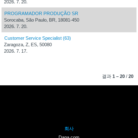
2026. 7. 20.
PROGRAMADOR PRODUÇÃO SR
Sorocaba, São Paulo, BR, 18081-450
2026. 7. 20.
Customer Service Specialist (63)
Zaragoza, Z, ES, 50080
2026. 7. 17.
결과
1 – 20
/
20
회사
Dana.com