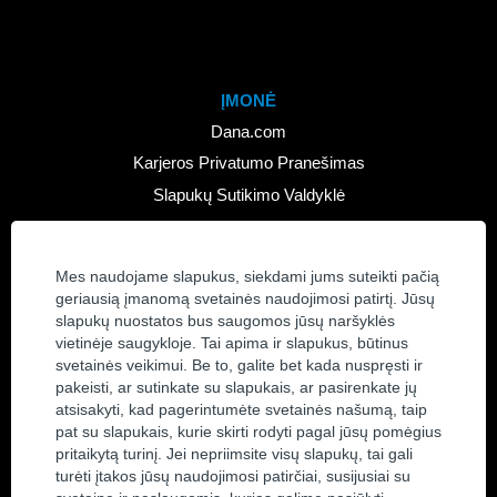
ĮMONĖ
Dana.com
Karjeros Privatumo Pranešimas
Slapukų Sutikimo Valdyklė
KARJERA
Mes naudojame slapukus, siekdami jums suteikti pačią
Peržiūrėti Visus Darbus
geriausią įmanomą svetainės naudojimosi patirtį. Jūsų
Prisijunkite Prie Mūsų Talentų Bendruomenės
slapukų nuostatos bus saugomos jūsų naršyklės
vietinėje saugykloje. Tai apima ir slapukus, būtinus
SUSISIEKITE
svetainės veikimui. Be to, galite bet kada nuspręsti ir
pakeisti, ar sutinkate su slapukais, ar pasirenkate jų
Susisiekite su Mumis
atsisakyti, kad pagerintumėte svetainės našumą, taip
Vietovės
pat su slapukais, kurie skirti rodyti pagal jūsų pomėgius
pritaikytą turinį. Jei nepriimsite visų slapukų, tai gali
turėti įtakos jūsų naudojimosi patirčiai, susijusiai su
SOCIALINĖ MEDIJA