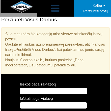
Kalba
Peržiūrėti profilį
Peržiūrėti Visus Darbus
Šiuo metu nėra šią kategoriją arba vietovę atitinkančių laisvų
pozicijų.
Gaukite el. laiškus užsiprenumeravę pareigybes, atitinkančias
frazę „Peržiūrėti Visus Darbus“, kai pateikiami su jomis susiję
darbo skelbimai.
Naujausi 0 darbo skelb., kuriuos paskelbė „Dana
Incorporated“, jūsų patogumui pateikti toliau.
Ieškoti pagal raktažodį
Ieškoti pagal vietovę