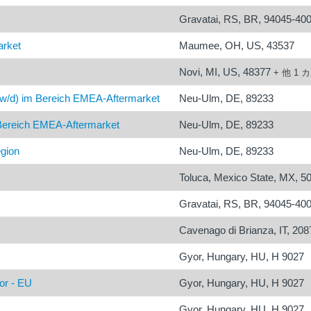
Gravatai, RS, BR, 94045-40
arket
Maumee, OH, US, 43537
Novi, MI, US, 48377
+ 他 1 
w/d) im Bereich EMEA-Aftermarket
Neu-Ulm, DE, 89233
 Bereich EMEA-Aftermarket
Neu-Ulm, DE, 89233
gion
Neu-Ulm, DE, 89233
Toluca, Mexico State, MX, 5
Gravatai, RS, BR, 94045-40
Cavenago di Brianza, IT, 208
Gyor, Hungary, HU, H 9027
or - EU
Gyor, Hungary, HU, H 9027
Gyor, Hungary, HU, H 9027