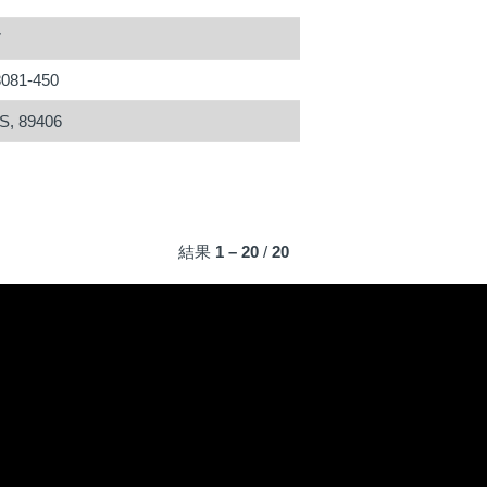
7
8081-450
S, 89406
結果
1 – 20
/
20