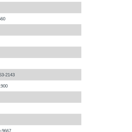
560
563-2143
1900
0-9667