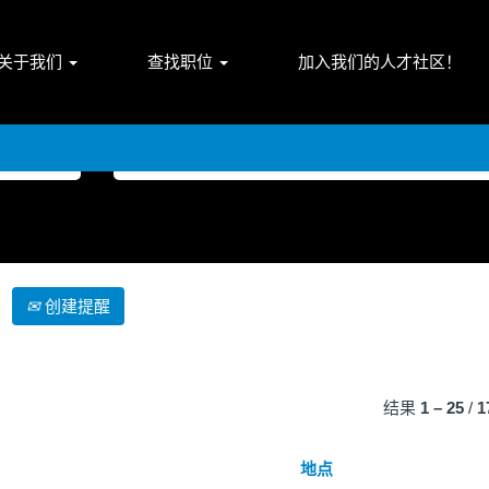
（当
orated
前
关于我们
查找职位
加入我们的人才社区！
页
面）
按地点搜索
创建提醒
结果
1 – 25
/
1
地点