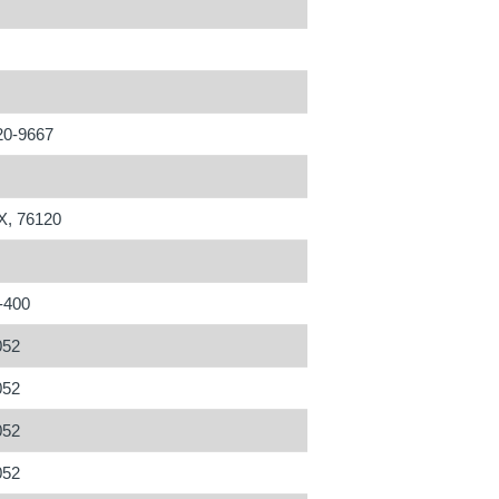
20-9667
X, 76120
-400
052
052
052
052