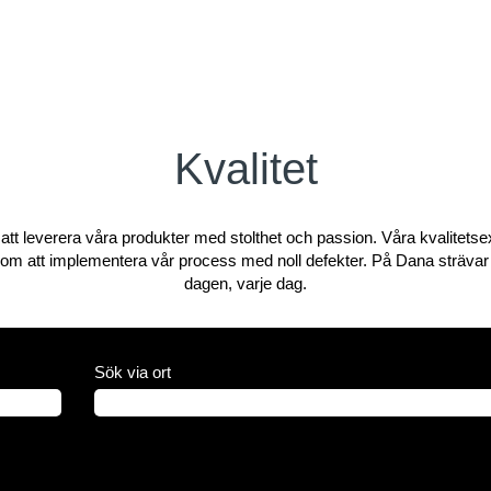
Kvalitet
att leverera våra produkter med stolthet och passion. Våra kvalitetsexp
enom att implementera vår process med noll defekter. På Dana strävar v
dagen, varje dag.
Sök via ort