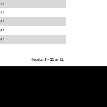
052
052
052
052
052
Resultat
1 – 21
av
21