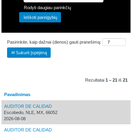
Rodyti daugiau parinkčių
Pasirinkite, kaip dažnai (dienos) gauti pranešimą:
Sukurti Įspėjimą
Rezultatai
1 – 21
iš
21
Pavadinimas
AUDITOR DE CALIDAD
Escobedo, NLE, MX, 66052
2026-08-08
AUDITOR DE CALIDAD