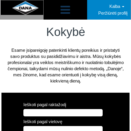
Kalba
Peržiūrėti profilį
Quality
LT
Kokybė
Esame įsipareigoję patenkinti klientų poreikius ir pristatyti
savo produktus su pasididžiavimu ir aistra. Mūsų kokybės
profesionalai yra veiklos meistriškumo ir nuolatinio tobulėjimo
čempionai, taikydami mūsų nulinio defekto metodą. „Danoje“,
mes žinome, kad esame orientuoti į kokybę visą dieną,
kiekvieną dieną.
Ieškoti pagal raktažodį
Ieškoti pagal vietovę