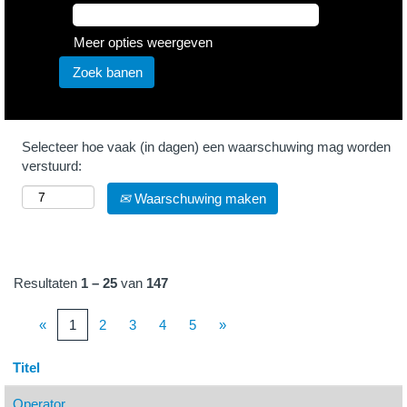
Meer opties weergeven
Selecteer hoe vaak (in dagen) een waarschuwing mag worden
verstuurd:
Waarschuwing maken
Resultaten
1 – 25
van
147
«
1
2
3
4
5
»
Titel
Operator