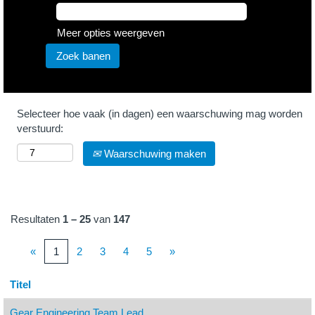
Meer opties weergeven
Selecteer hoe vaak (in dagen) een waarschuwing mag worden
verstuurd:
Waarschuwing maken
Resultaten
1 – 25
van
147
«
1
2
3
4
5
»
Titel
Gear Engineering Team Lead