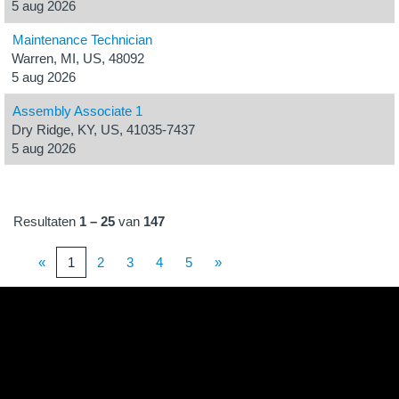
5 aug 2026
Maintenance Technician
Warren, MI, US, 48092
5 aug 2026
Assembly Associate 1
Dry Ridge, KY, US, 41035-7437
5 aug 2026
Resultaten
1 – 25
van
147
«
1
2
3
4
5
»